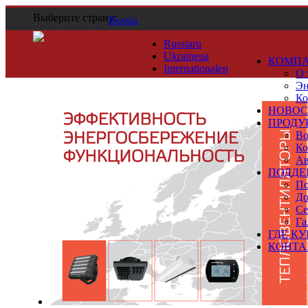
Выберите страну:
Russia
Russia
ru
Ukraine
ua
КОМП
International
en
О 
Эн
Ко
НОВОС
ПРОДУ
Во
Ко
Ав
ПОДДЕ
По
До
Се
Га
ГДЕ К
КОНТА