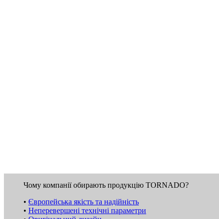
Чому компанії обирають продукцію TORNADO?
•
Європейська якість та надійність
•
Неперевершені технічні параметри