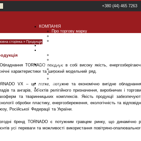
+380 (44) 465 7263
КОМПАНІЯ
Про торгову марку
Енергозберігаючі технології
Контрактне виробництво
ловна сторінка
»
Продукцiя
НОВИНИ
ПРОДУКЦIЯ
Повітряно-опалювальні апарати
одукція
Комерційні повітряні завіси
ПІДТРИМКА
Обладнання TORNADO поєднує в собі високу якість, енергозберігаючі 
Підбір обладнання
хнічні характеристики та широкий модельний ряд.
Документація
Галерея
ДЕ КУПИТИ
RNADO VX – це легке, потужне та економічно вигідне обладнання
КОНТАКТИ
ладів та ангарів, об’єктів релігійного призначення, виробничих і торгов
ахоферм та тваринницьких комплексів. Якість продукції забезпечуют
хнології обробки пластику, енергозбереження, екологічність та відповід
юзу, Російської Федерації та України.
огодні бренд TORNADO є потужним гравцем ринку, що динамічно ро
ієнтів усі переваги та можливості використання повітряно-опалювально