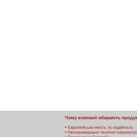
Чому компанії обирають прод
•
Європейська якість та надійність
•
Неперевершені технічні параметр