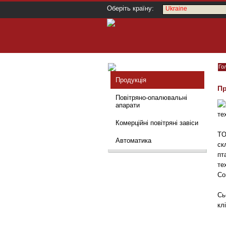
Оберіть країну:
Ukraine
Го
Продукцiя
Пр
Повітряно-опалювальні
апарати
те
Комерційні повітряні завіси
TO
Автоматика
ск
пт
те
Со
Сь
кл