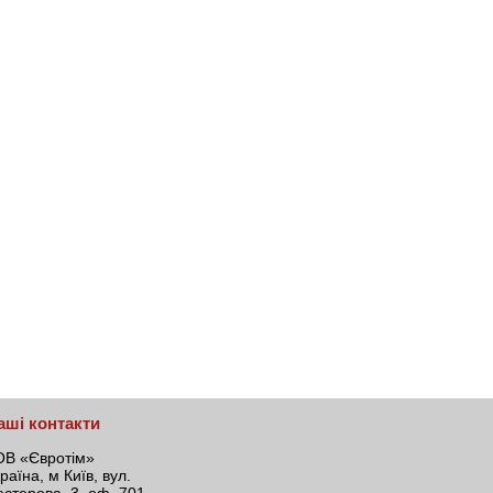
ашi контакти
ОВ «Євротім»
раїна, м Київ, вул.