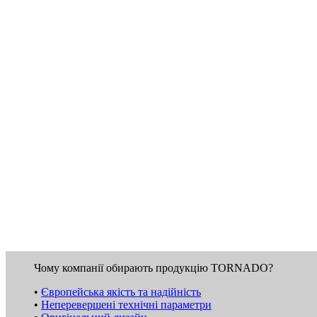
Чому компанії обирають продукцію TORNADO?
•
Європейська якість та надійність
•
Неперевершені технічні параметри